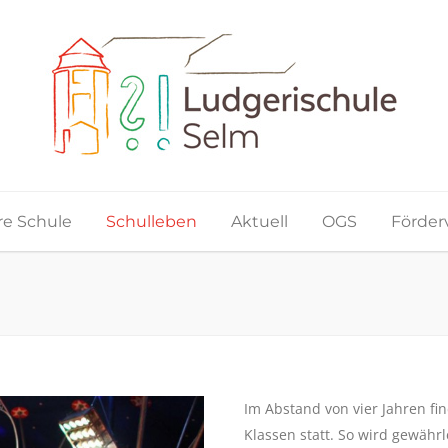
e Schule
Schulleben
Aktuell
OGS
Förder
Im Abstand von vier Jahren fin
Klassen statt. So wird gewährl