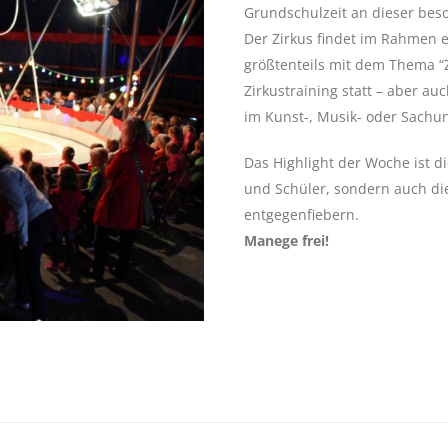
Grundschulzeit an dieser bes
Der Zirkus findet im Rahmen ei
größtenteils mit dem Thema “Zi
Zirkustraining statt – aber au
im Kunst-, Musik- oder Sachunt
Das Highlight der Woche ist di
und Schüler, sondern auch di
entgegenfiebern.
Manege frei!