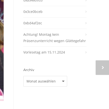
0xa5460933
0x3ce0bceb
0xbd4af2ec
Achtung! Montag kein
Präsenzunterricht wegen Glättegefahr
Vorlesetag am 15.11.2024
Archiv
Archiv