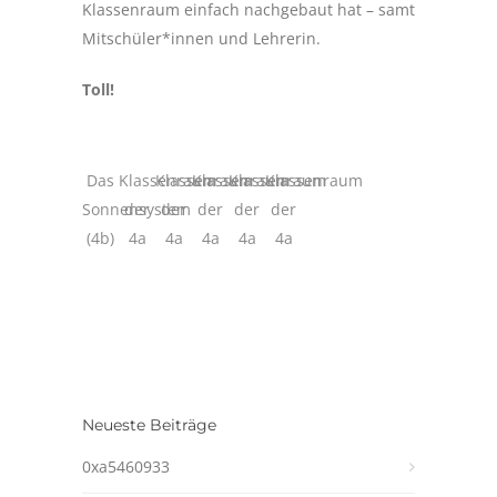
Klassenraum einfach nachgebaut hat – samt
Mitschüler*innen und Lehrerin.
Toll!
Das
Klassenraum
Klassenraum
Klassenraum
Klassenraum
Klassenraum
Sonnensystem
der
der
der
der
der
(4b)
4a
4a
4a
4a
4a
Neueste Beiträge
0xa5460933