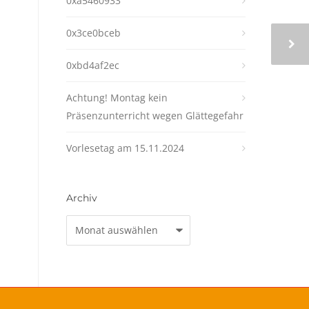
0xa5460933
0x3ce0bceb
0xbd4af2ec
Achtung! Montag kein
Präsenzunterricht wegen Glättegefahr
Vorlesetag am 15.11.2024
Archiv
Archiv