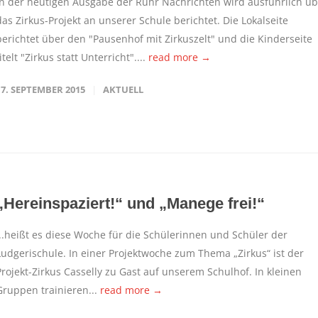
In der heutigen Ausgabe der Ruhr Nachrichten wird ausführlich üb
das Zirkus-Projekt an unserer Schule berichtet. Die Lokalseite
berichtet über den "Pausenhof mit Zirkuszelt" und die Kinderseite
itelt "Zirkus statt Unterricht"....
read more →
17. SEPTEMBER 2015
AKTUELL
„Hereinspaziert!“ und „Manege frei!“
...heißt es diese Woche für die Schülerinnen und Schüler der
Ludgerischule. In einer Projektwoche zum Thema „Zirkus“ ist der
Projekt-Zirkus Casselly zu Gast auf unserem Schulhof. In kleinen
Gruppen trainieren...
read more →