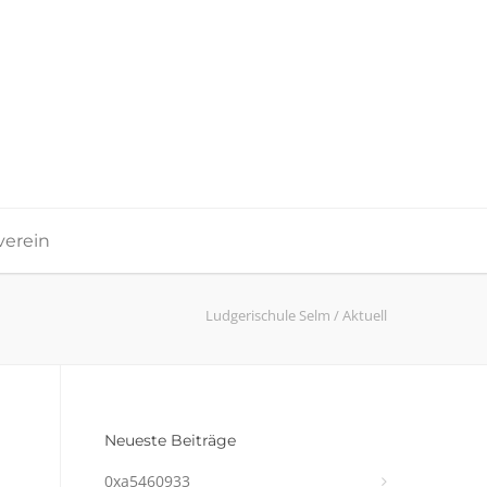
verein
Ludgerischule Selm
/
Aktuell
Neueste Beiträge
0xa5460933